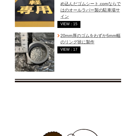
め込んだゴムシート.comならで
はのオールラバー製の駐車場サ
イン
VIEW：15
20mm厚のゴムをわずか5mm幅
のリング状に製作
VIEW：17