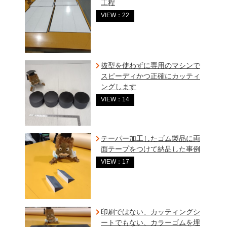
工程
VIEW：22
抜型を使わずに専用のマシンで
スピーディかつ正確にカッティ
ングします
VIEW：14
テーパー加工したゴム製品に両
面テープをつけて納品した事例
VIEW：17
印刷ではない、カッティングシ
ートでもない、カラーゴムを埋