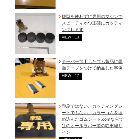
抜型を使わずに専用のマシンで
スピーディかつ正確にカッティ
ングします
VIEW：13
テーパー加工したゴム製品に両
面テープをつけて納品した事例
VIEW：17
印刷ではない、カッティングシ
ートでもない、カラーゴムを埋
め込んだゴムシート.comならで
はのオールラバー製の駐車場サ
イン