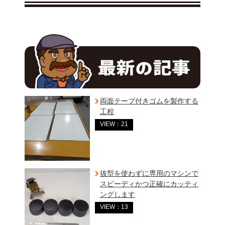
両面テープ付きゴムを製作する
工程
VIEW：21
抜型を使わずに専用のマシンで
スピーディかつ正確にカッティ
ングします
VIEW：13