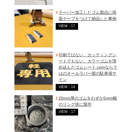
テーパー加工したゴム製品に両
面テープをつけて納品した事例
VIEW：17
印刷ではない、カッティングシ
ートでもない、カラーゴムを埋
め込んだゴムシート.comならで
はのオールラバー製の駐車場サ
イン
VIEW：14
20mm厚のゴムをわずか5mm幅
のリング状に製作
VIEW：17