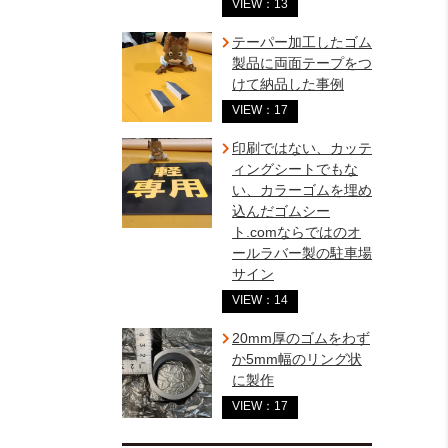
VIEW：13
テーパー加工したゴム
製品に両面テープをつ
けて納品した事例
VIEW：17
印刷ではない、カッテ
ィングシートでもな
い、カラーゴムを埋め
込んだゴムシー
ト.comならではのオ
ールラバー製の駐車場
サイン
VIEW：14
20mm厚のゴムをわず
か5mm幅のリング状
に製作
VIEW：17