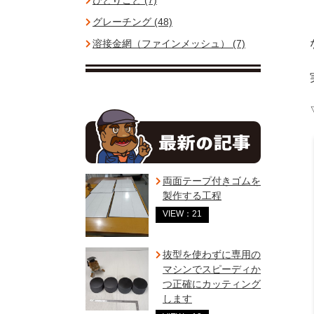
ひとりごと (7)
グレーチング (48)
溶接金網（ファインメッシュ） (7)
両面テープ付きゴムを
製作する工程
VIEW：21
抜型を使わずに専用の
マシンでスピーディか
つ正確にカッティング
します