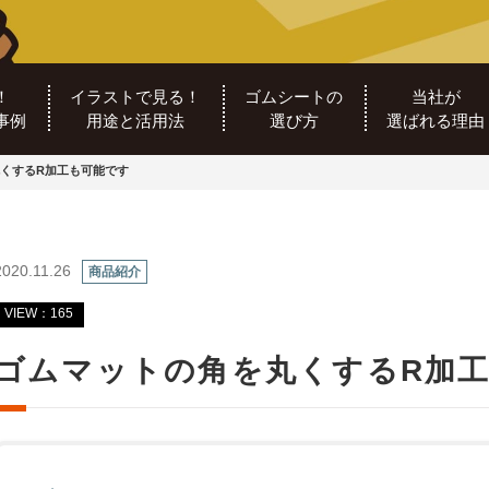
！
イラストで見る！
ゴムシートの
当社が
事例
用途と活用法
選び方
選ばれる理由
くするR加工も可能です
2020.11.26
商品紹介
VIEW：165
ゴムマットの角を丸くするR加