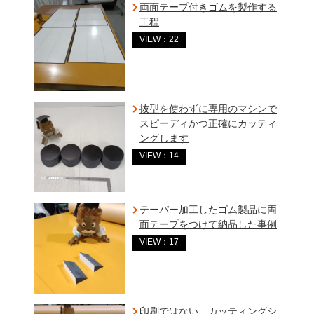
両面テープ付きゴムを製作する
工程
VIEW：22
抜型を使わずに専用のマシンで
スピーディかつ正確にカッティ
ングします
VIEW：14
テーパー加工したゴム製品に両
面テープをつけて納品した事例
VIEW：17
印刷ではない、カッティングシ