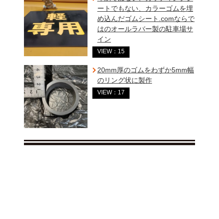
ートでもない、カラーゴムを埋
め込んだゴムシート.comならで
はのオールラバー製の駐車場サ
イン
VIEW：15
20mm厚のゴムをわずか5mm幅
のリング状に製作
VIEW：17