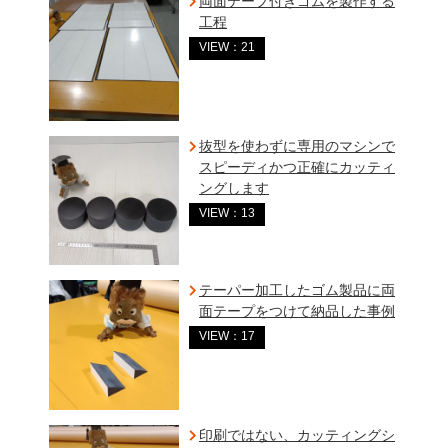
両面テープ付きゴムを製作する
工程
VIEW：21
抜型を使わずに専用のマシンで
スピーディかつ正確にカッティ
ングします
VIEW：13
テーパー加工したゴム製品に両
面テープをつけて納品した事例
VIEW：17
印刷ではない、カッティングシ