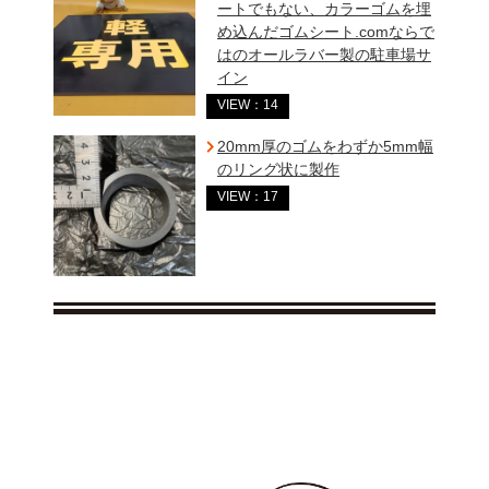
ートでもない、カラーゴムを埋
め込んだゴムシート.comならで
はのオールラバー製の駐車場サ
イン
VIEW：14
20mm厚のゴムをわずか5mm幅
のリング状に製作
VIEW：17