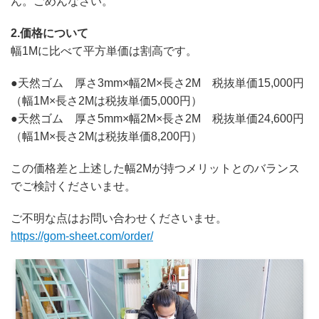
ん。ごめんなさい。
2.価格について
幅1Mに比べて平方単価は割高です。
●天然ゴム 厚さ3mm×幅2M×長さ2M 税抜単価15,000円
（幅1M×長さ2Mは税抜単価5,000円）
●天然ゴム 厚さ5mm×幅2M×長さ2M 税抜単価24,600円
（幅1M×長さ2Mは税抜単価8,200円）
この価格差と上述した幅2Mが持つメリットとのバランス
でご検討くださいませ。
ご不明な点はお問い合わせくださいませ。
https://gom-sheet.com/order/