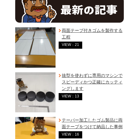
両面テープ付きゴムを製作する
工程
VIEW：21
抜型を使わずに専用のマシンで
スピーディかつ正確にカッティ
ングします
VIEW：13
テーパー加工したゴム製品に両
面テープをつけて納品した事例
VIEW：16