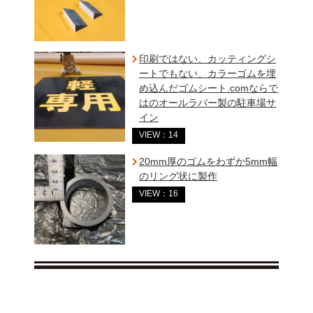
印刷ではない、カッティングシ
ートでもない、カラーゴムを埋
め込んだゴムシート.comならで
はのオールラバー製の駐車場サ
イン
VIEW：14
20mm厚のゴムをわずか5mm幅
のリング状に製作
VIEW：16