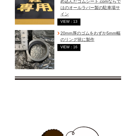
め込んだゴムシート.comならで
はのオールラバー製の駐車場サ
イン
VIEW：13
20mm厚のゴムをわずか5mm幅
のリング状に製作
VIEW：16