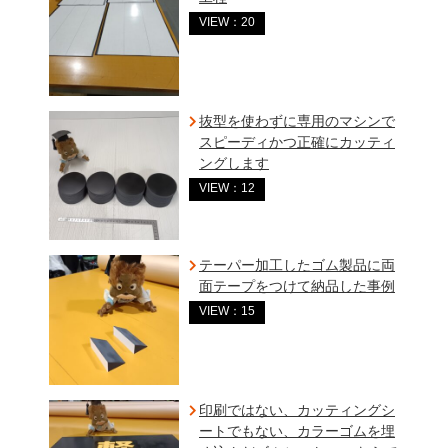
VIEW：20
抜型を使わずに専用のマシンで
スピーディかつ正確にカッティ
ングします
VIEW：12
テーパー加工したゴム製品に両
面テープをつけて納品した事例
VIEW：15
印刷ではない、カッティングシ
ートでもない、カラーゴムを埋