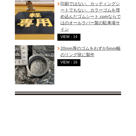
印刷ではない、カッティングシ
ートでもない、カラーゴムを埋
め込んだゴムシート.comならで
はのオールラバー製の駐車場サ
イン
VIEW：14
20mm厚のゴムをわずか5mm幅
のリング状に製作
VIEW：16