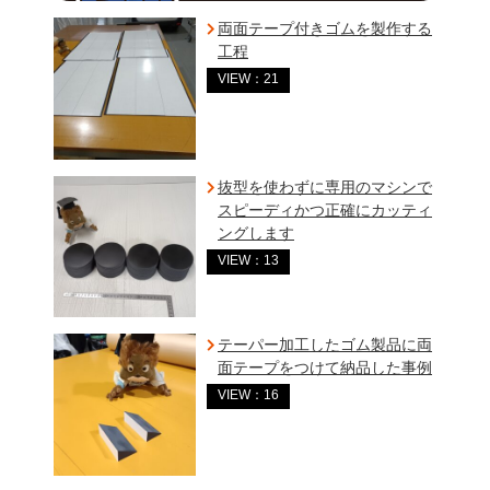
両面テープ付きゴムを製作する
工程
VIEW：21
抜型を使わずに専用のマシンで
スピーディかつ正確にカッティ
ングします
VIEW：13
テーパー加工したゴム製品に両
面テープをつけて納品した事例
VIEW：16