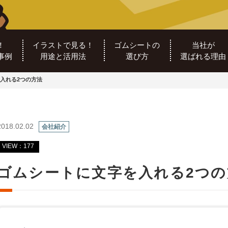
！
イラストで見る！
ゴムシートの
当社が
事例
用途と活用法
選び方
選ばれる理由
入れる2つの方法
2018.02.02
会社紹介
VIEW：177
ゴムシートに文字を入れる2つの