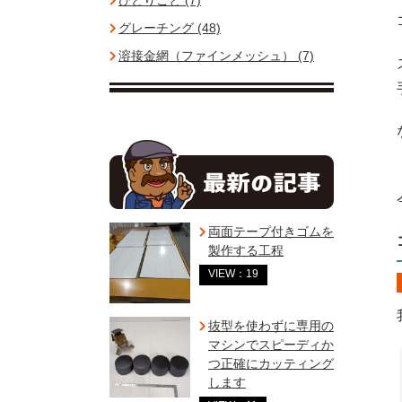
ひとりごと (7)
グレーチング (48)
溶接金網（ファインメッシュ） (7)
両面テープ付きゴムを
製作する工程
VIEW：19
抜型を使わずに専用の
マシンでスピーディか
つ正確にカッティング
します