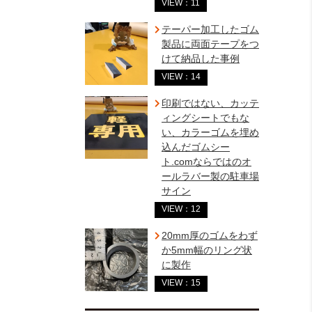
VIEW：11
テーパー加工したゴム
製品に両面テープをつ
けて納品した事例
VIEW：14
印刷ではない、カッテ
ィングシートでもな
い、カラーゴムを埋め
込んだゴムシー
ト.comならではのオ
ールラバー製の駐車場
サイン
VIEW：12
20mm厚のゴムをわず
か5mm幅のリング状
に製作
VIEW：15