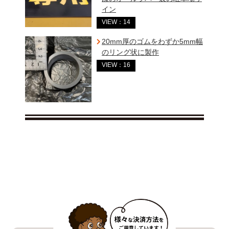
イン
VIEW：14
20mm厚のゴムをわずか5mm幅
のリング状に製作
VIEW：16