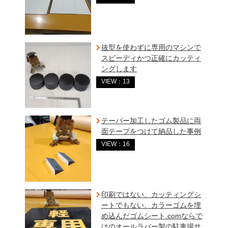
抜型を使わずに専用のマシンで
スピーディかつ正確にカッティ
ングします
VIEW：13
テーパー加工したゴム製品に両
面テープをつけて納品した事例
VIEW：16
印刷ではない、カッティングシ
ートでもない、カラーゴムを埋
め込んだゴムシート.comならで
はのオールラバー製の駐車場サ