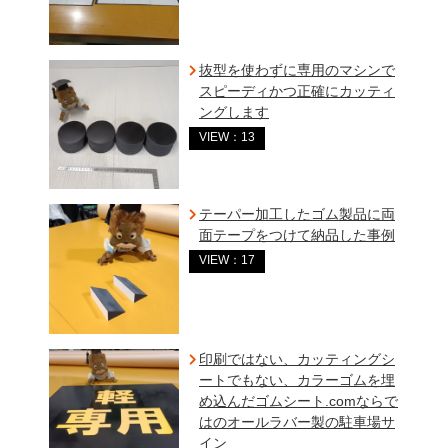
抜型を使わずに専用のマシンで
スピーディかつ正確にカッティ
ングします
VIEW：13
テーパー加工したゴム製品に両
面テープをつけて納品した事例
VIEW：17
印刷ではない、カッティングシ
ートでもない、カラーゴムを埋
め込んだゴムシート.comならで
はのオールラバー製の駐車場サ
イン