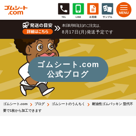
本日8月8日(土)のご注文は、
8月17日(月)発送予定です
ゴムシート.com
公式ブログ
ゴムシート.com
ブログ
ゴムシートのうんちく
耐油性ゴムパッキン 型代不
要で1枚から加工できます