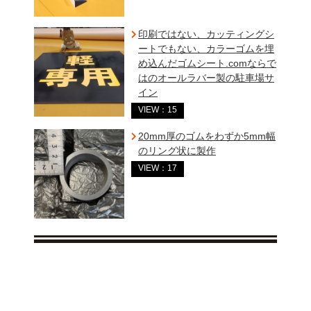
印刷ではない、カッティングシ
ートでもない、カラーゴムを埋
め込んだゴムシート.comならで
はのオールラバー製の駐車場サ
イン
VIEW：15
20mm厚のゴムをわずか5mm幅
のリング状に製作
VIEW：17