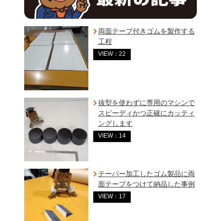
両面テープ付きゴムを製作する
工程
VIEW：22
抜型を使わずに専用のマシンで
スピーディかつ正確にカッティ
ングします
VIEW：14
テーパー加工したゴム製品に両
面テープをつけて納品した事例
VIEW：17