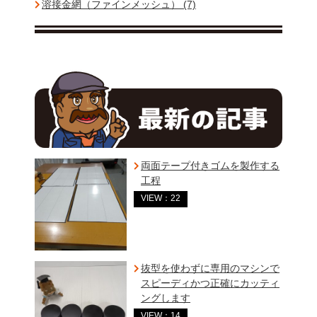
溶接金網（ファインメッシュ） (7)
両面テープ付きゴムを製作する
工程
VIEW：22
抜型を使わずに専用のマシンで
スピーディかつ正確にカッティ
ングします
VIEW：14