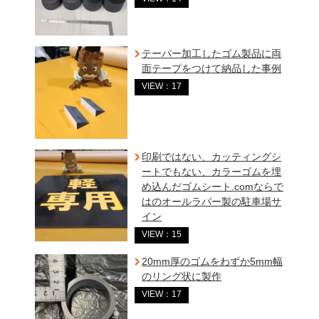
テーパー加工したゴム製品に両
面テープをつけて納品した事例
VIEW：17
印刷ではない、カッティングシ
ートでもない、カラーゴムを埋
め込んだゴムシート.comならで
はのオールラバー製の駐車場サ
イン
VIEW：15
20mm厚のゴムをわずか5mm幅
のリング状に製作
VIEW：17