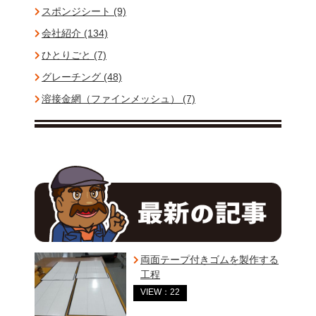
スポンジシート (9)
会社紹介 (134)
ひとりごと (7)
グレーチング (48)
溶接金網（ファインメッシュ） (7)
両面テープ付きゴムを製作する
工程
VIEW：22