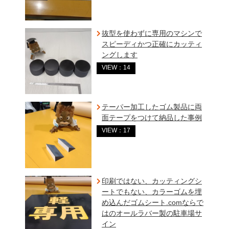
抜型を使わずに専用のマシンで
スピーディかつ正確にカッティ
ングします
VIEW：14
テーパー加工したゴム製品に両
面テープをつけて納品した事例
VIEW：17
印刷ではない、カッティングシ
ートでもない、カラーゴムを埋
め込んだゴムシート.comならで
はのオールラバー製の駐車場サ
イン