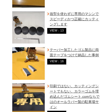
抜型を使わずに専用のマシンで
スピーディかつ正確にカッティ
ングします
VIEW：13
テーパー加工したゴム製品に両
面テープをつけて納品した事例
VIEW：16
印刷ではない、カッティングシ
ートでもない、カラーゴムを埋
め込んだゴムシート.comならで
はのオールラバー製の駐車場サ
イン