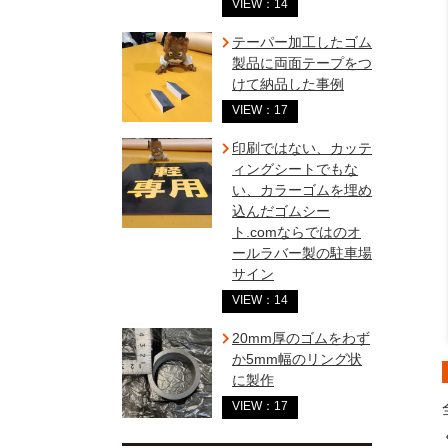
VIEW：14
テーパー加工したゴム
製品に両面テープをつ
けて納品した事例
VIEW：17
印刷ではない、カッテ
ィングシートでもな
い、カラーゴムを埋め
込んだゴムシー
ト.comならではのオ
ールラバー製の駐車場
サイン
VIEW：14
20mm厚のゴムをわず
か5mm幅のリング状
に製作
VIEW：17