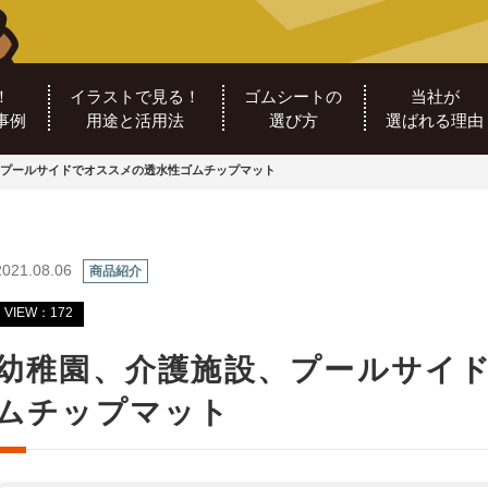
！
イラストで見る！
ゴムシートの
当社が
事例
用途と活用法
選び方
選ばれる理由
プールサイドでオススメの透水性ゴムチップマット
2021.08.06
商品紹介
VIEW：172
幼稚園、介護施設、プールサイ
ムチップマット