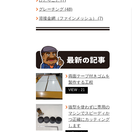
ひとりごと (7)
グレーチング (48)
溶接金網（ファインメッシュ） (7)
両面テープ付きゴムを
製作する工程
VIEW：21
抜型を使わずに専用の
マシンでスピーディか
つ正確にカッティング
します