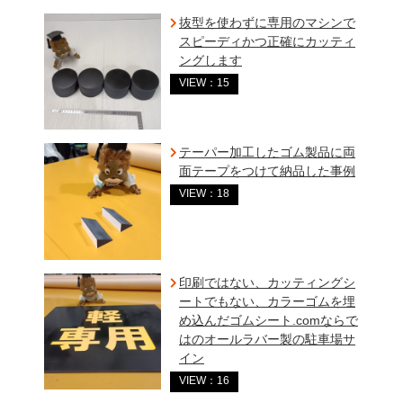
抜型を使わずに専用のマシンで
スピーディかつ正確にカッティ
ングします
VIEW：15
テーパー加工したゴム製品に両
面テープをつけて納品した事例
VIEW：18
印刷ではない、カッティングシ
ートでもない、カラーゴムを埋
め込んだゴムシート.comならで
はのオールラバー製の駐車場サ
イン
VIEW：16