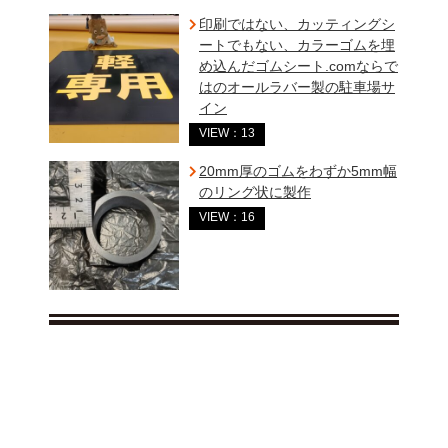
印刷ではない、カッティングシ
ートでもない、カラーゴムを埋
め込んだゴムシート.comならで
はのオールラバー製の駐車場サ
イン
VIEW：13
20mm厚のゴムをわずか5mm幅
のリング状に製作
VIEW：16