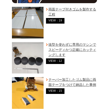
両面テープ付きゴムを製作する
工程
VIEW：19
抜型を使わずに専用のマシンで
スピーディかつ正確にカッティ
ングします
VIEW：12
テーパー加工したゴム製品に両
面テープをつけて納品した事例
VIEW：15