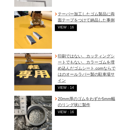
テーパー加工したゴム製品に両
面テープをつけて納品した事例
VIEW：16
印刷ではない、カッティングシ
ートでもない、カラーゴムを埋
め込んだゴムシート.comならで
はのオールラバー製の駐車場サ
イン
VIEW：14
20mm厚のゴムをわずか5mm幅
のリング状に製作
VIEW：16