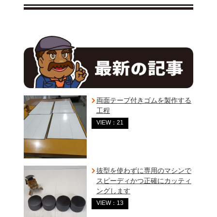
両面テープ付きゴムを製作する
工程
VIEW：21
抜型を使わずに専用のマシンで
スピーディかつ正確にカッティ
ングします
VIEW：13