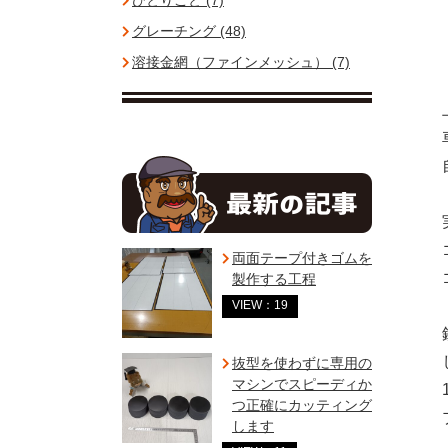
ひとりごと (7)
グレーチング (48)
溶接金網（ファインメッシュ） (7)
両面テープ付きゴムを
製作する工程
VIEW：19
抜型を使わずに専用の
マシンでスピーディか
つ正確にカッティング
します