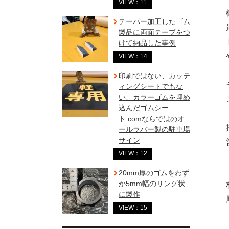
VIEW：11
テーパー加工したゴム
製品に両面テープをつ
けて納品した事例
VIEW：14
印刷ではない、カッテ
ィングシートでもな
い、カラーゴムを埋め
込んだゴムシー
ト.comならではのオ
ールラバー製の駐車場
サイン
VIEW：12
20mm厚のゴムをわず
か5mm幅のリング状
に製作
VIEW：15