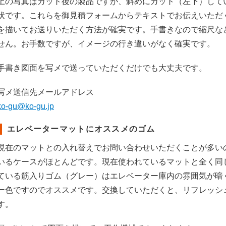
上の写真はカット後の製品ですが、斜めにカット（左下）して
状です。これらを御見積フォームからテキストでお伝えいただ
を描いてお送りいただく方法が確実です。手書きなので縮尺な
せん。お手数ですが、イメージの行き違いがなく確実です。
手書き図面を写メで送っていただくだけでも大丈夫です。
写メ送信先メールアドレス
ko-gu@ko-gu.jp
エレベーターマットにオススメのゴム
現在のマットとの入れ替えでお問い合わせいただくことが多い
いるケースがほとんどです。現在使われているマットと全く同
ている筋入りゴム（グレー）はエレベーター庫内の雰囲気が暗
ー色ですのでオススメです。交換していただくと、リフレッシ
す。