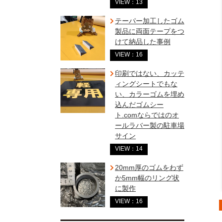
VIEW：13
テーパー加工したゴム
製品に両面テープをつ
けて納品した事例
VIEW：16
印刷ではない、カッテ
ィングシートでもな
い、カラーゴムを埋め
込んだゴムシー
ト.comならではのオ
ールラバー製の駐車場
サイン
VIEW：14
20mm厚のゴムをわず
か5mm幅のリング状
に製作
VIEW：16