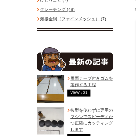
ひとりごと (7)
グレーチング (48)
溶接金網（ファインメッシュ） (7)
両面テープ付きゴムを
製作する工程
VIEW：21
抜型を使わずに専用の
マシンでスピーディか
つ正確にカッティング
します