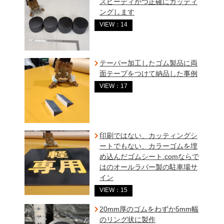
スピーディかつ正確にカッティ
ングします
VIEW：14
テーパー加工したゴム製品に両
面テープをつけて納品した事例
VIEW：17
印刷ではない、カッティングシ
ートでもない、カラーゴムを埋
め込んだゴムシート.comならで
はのオールラバー製の駐車場サ
イン
VIEW：15
20mm厚のゴムをわずか5mm幅
のリング状に製作