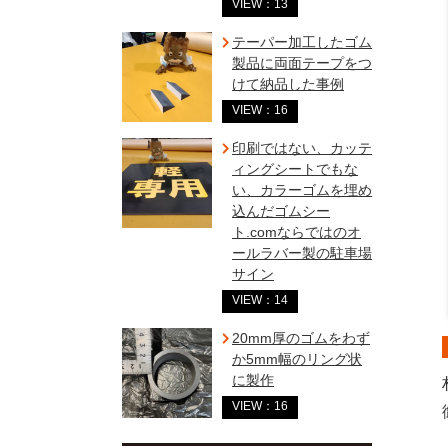
VIEW：13
テーパー加工したゴム
製品に両面テープをつ
けて納品した事例
VIEW：16
印刷ではない、カッテ
ィングシートでもな
い、カラーゴムを埋め
込んだゴムシー
ト.comならではのオ
ールラバー製の駐車場
サイン
VIEW：14
20mm厚のゴムをわず
か5mm幅のリング状
に製作
VIEW：16