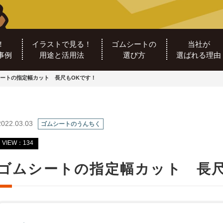
！
イラストで見る！
ゴムシートの
当社が
事例
用途と活用法
選び方
選ばれる理由
ートの指定幅カット 長尺もOKです！
2022.03.03
ゴムシートのうんちく
VIEW：134
ゴムシートの指定幅カット 長尺