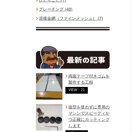
ひとりごと (7)
グレーチング (48)
溶接金網（ファインメッシュ） (7)
両面テープ付きゴムを
製作する工程
VIEW：21
抜型を使わずに専用の
マシンでスピーディか
つ正確にカッティング
します