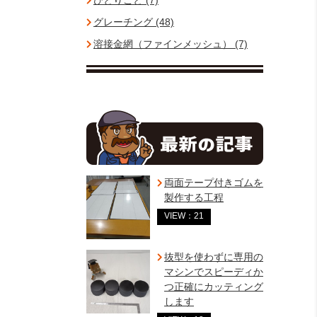
ひとりごと (7)
グレーチング (48)
溶接金網（ファインメッシュ） (7)
両面テープ付きゴムを
製作する工程
VIEW：21
抜型を使わずに専用の
マシンでスピーディか
つ正確にカッティング
します