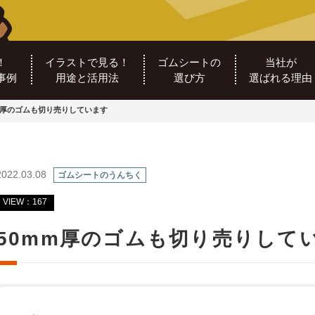
！
イラストで見る！
ゴムシートの
当社が
事例
用途と活用法
選び方
選ばれる理由
m厚のゴムも切り売りしています
2022.03.08
ゴムシートのうんちく
VIEW：167
50mm厚のゴムも切り売りして