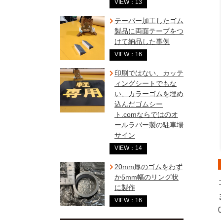
VIEW：13
テーパー加工したゴム
製品に両面テープをつ
けて納品した事例
VIEW：16
印刷ではない、カッテ
ィングシートでもな
い、カラーゴムを埋め
込んだゴムシー
ト.comならではのオ
ールラバー製の駐車場
サイン
VIEW：14
20mm厚のゴムをわず
か5mm幅のリング状
に製作
VIEW：16