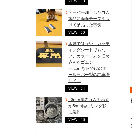
VIEW：13
テーパー加工したゴム
製品に両面テープをつ
けて納品した事例
VIEW：16
印刷ではない、カッテ
ィングシートでもな
い、カラーゴムを埋め
込んだゴムシー
ト.comならではのオ
ールラバー製の駐車場
サイン
VIEW：14
20mm厚のゴムをわず
か5mm幅のリング状
に製作
VIEW：16