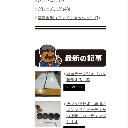
ひとりごと (7)
グレーチング (48)
溶接金網（ファインメッシュ） (7)
両面テープ付きゴムを
製作する工程
VIEW：21
抜型を使わずに専用の
マシンでスピーディか
つ正確にカッティング
します