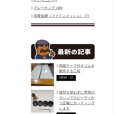
ひとりごと (7)
グレーチング (48)
溶接金網（ファインメッシュ） (7)
両面テープ付きゴムを
製作する工程
VIEW：22
抜型を使わずに専用の
マシンでスピーディか
つ正確にカッティング
します