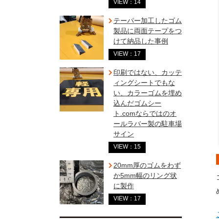
VIEW：14
テーパー加工したゴム
製品に両面テープをつ
けて納品した事例
VIEW：17
印刷ではない、カッテ
ィングシートでもな
い、カラーゴムを埋め
込んだゴムシー
ト.comならではのオ
ールラバー製の駐車場
サイン
VIEW：15
20mm厚のゴムをわず
か5mm幅のリング状
に製作
VIEW：17