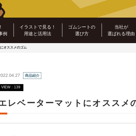
！
イラストで見る！
ゴムシートの
当社が
事例
用途と活用法
選び方
選ばれる理由
にオススメのゴム
2022.04.27
商品紹介
VIEW：139
エレベーターマットにオススメ