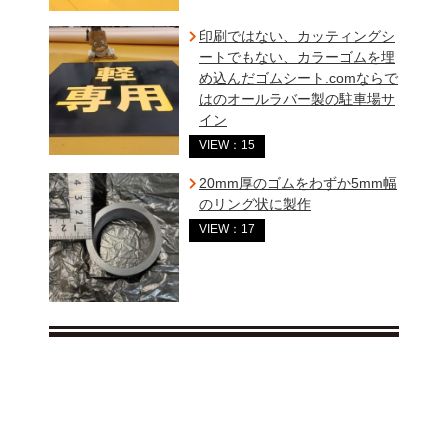
印刷ではない、カッティングシ
ートでもない、カラーゴムを埋
め込んだゴムシート.comならで
はのオールラバー製の駐車場サ
イン
VIEW：15
20mm厚のゴムをわずか5mm幅
のリング状に製作
VIEW：17