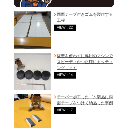
両面テープ付きゴムを製作する
工程
VIEW：22
抜型を使わずに専用のマシンで
スピーディかつ正確にカッティ
ングします
VIEW：14
テーパー加工したゴム製品に両
面テープをつけて納品した事例
VIEW：17