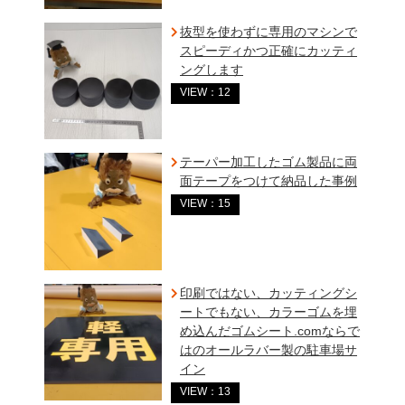
抜型を使わずに専用のマシンで
スピーディかつ正確にカッティ
ングします
VIEW：12
テーパー加工したゴム製品に両
面テープをつけて納品した事例
VIEW：15
印刷ではない、カッティングシ
ートでもない、カラーゴムを埋
め込んだゴムシート.comならで
はのオールラバー製の駐車場サ
イン
VIEW：13