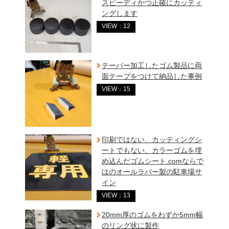
スピーディかつ正確にカッティ
ングします
VIEW：12
テーパー加工したゴム製品に両
面テープをつけて納品した事例
VIEW：15
印刷ではない、カッティングシ
ートでもない、カラーゴムを埋
め込んだゴムシート.comならで
はのオールラバー製の駐車場サ
イン
VIEW：13
20mm厚のゴムをわずか5mm幅
のリング状に製作