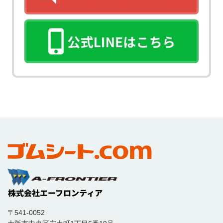
〒541-0052