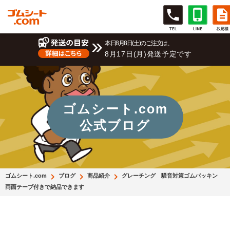
本日8月8日(土)のご注文は、
8月17日(月)発送予定です
ゴムシート.com
公式ブログ
ゴムシート.com
ブログ
商品紹介
グレーチング 騒音対策ゴムパッキン
両面テープ付きで納品できます