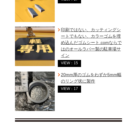
印刷ではない、カッティングシ
ートでもない、カラーゴムを埋
め込んだゴムシート.comならで
はのオールラバー製の駐車場サ
イン
VIEW：15
20mm厚のゴムをわずか5mm幅
のリング状に製作
VIEW：17