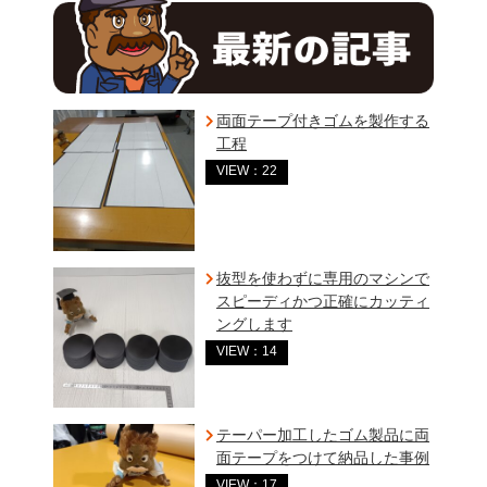
両面テープ付きゴムを製作する
工程
VIEW：22
抜型を使わずに専用のマシンで
スピーディかつ正確にカッティ
ングします
VIEW：14
テーパー加工したゴム製品に両
面テープをつけて納品した事例
VIEW：17