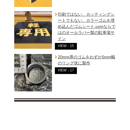
印刷ではない、カッティングシ
ートでもない、カラーゴムを埋
め込んだゴムシート.comならで
はのオールラバー製の駐車場サ
イン
VIEW：15
20mm厚のゴムをわずか5mm幅
のリング状に製作
VIEW：17