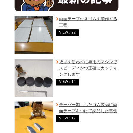
両面テープ付きゴムを製作する
工程
VIEW：22
抜型を使わずに専用のマシンで
スピーディかつ正確にカッティ
ングします
VIEW：14
テーパー加工したゴム製品に両
面テープをつけて納品した事例
VIEW：17