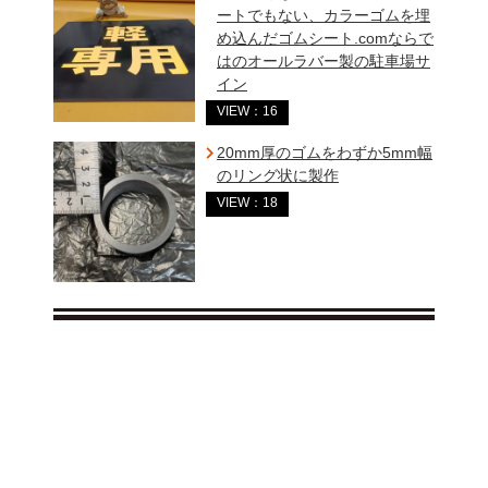
ートでもない、カラーゴムを埋
め込んだゴムシート.comならで
はのオールラバー製の駐車場サ
イン
VIEW：16
20mm厚のゴムをわずか5mm幅
のリング状に製作
VIEW：18