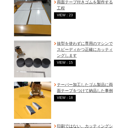
両面テープ付きゴムを製作する
工程
VIEW：23
抜型を使わずに専用のマシンで
スピーディかつ正確にカッティ
ングします
VIEW：15
テーパー加工したゴム製品に両
面テープをつけて納品した事例
VIEW：18
印刷ではない、カッティングシ