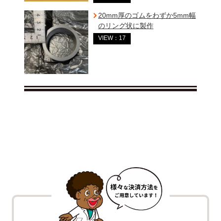
20mm厚のゴムをわずか5mm幅
のリング状に製作
VIEW：17