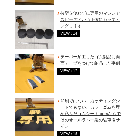
抜型を使わずに専用のマシンで
スピーディかつ正確にカッティ
ングします
VIEW：14
テーパー加工したゴム製品に両
面テープをつけて納品した事例
VIEW：17
印刷ではない、カッティングシ
ートでもない、カラーゴムを埋
め込んだゴムシート.comならで
はのオールラバー製の駐車場サ
イン
VIEW：15