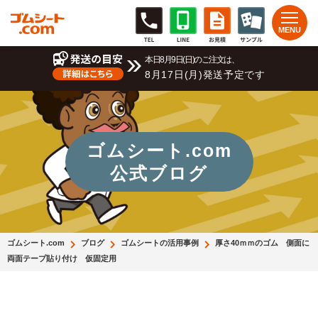
本日8月9日(日)のご注文は、
8月17日(月)発送予定です
ゴムシート.com
公式ブログ
ゴムシート.com
ブログ
ゴムシートの活用事例
厚さ40ｍｍのゴム 側面に
両面テープ貼り付け 仮固定用