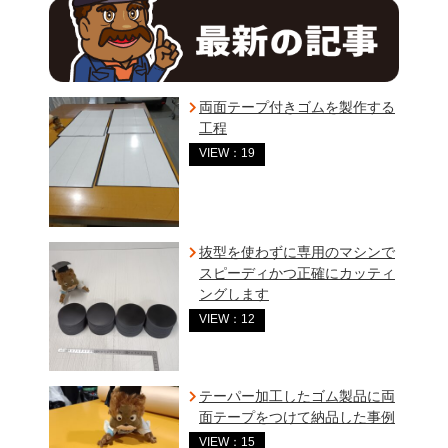
両面テープ付きゴムを製作する
工程
VIEW：19
抜型を使わずに専用のマシンで
スピーディかつ正確にカッティ
ングします
VIEW：12
テーパー加工したゴム製品に両
面テープをつけて納品した事例
VIEW：15