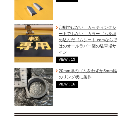
印刷ではない、カッティングシ
ートでもない、カラーゴムを埋
め込んだゴムシート.comならで
はのオールラバー製の駐車場サ
イン
VIEW：13
20mm厚のゴムをわずか5mm幅
のリング状に製作
VIEW：16