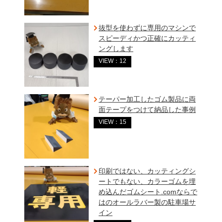
抜型を使わずに専用のマシンで
スピーディかつ正確にカッティ
ングします
VIEW：12
テーパー加工したゴム製品に両
面テープをつけて納品した事例
VIEW：15
印刷ではない、カッティングシ
ートでもない、カラーゴムを埋
め込んだゴムシート.comならで
はのオールラバー製の駐車場サ
イン