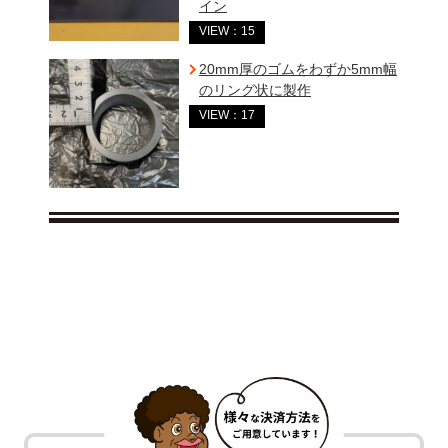
イン
VIEW：15
20mm厚のゴムをわずか5mm幅
のリング状に製作
VIEW：17