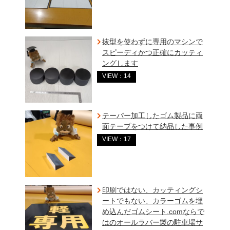
抜型を使わずに専用のマシンで
スピーディかつ正確にカッティ
ングします
VIEW：14
テーパー加工したゴム製品に両
面テープをつけて納品した事例
VIEW：17
印刷ではない、カッティングシ
ートでもない、カラーゴムを埋
め込んだゴムシート.comならで
はのオールラバー製の駐車場サ