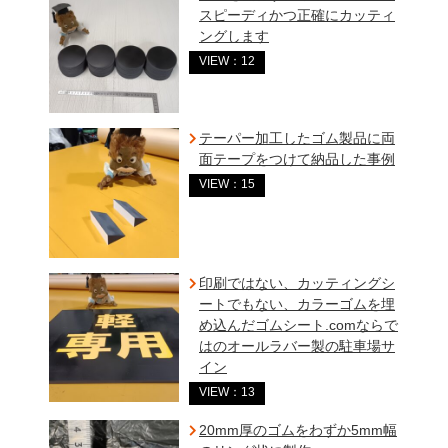
スピーディかつ正確にカッティ
ングします
VIEW：12
テーパー加工したゴム製品に両
面テープをつけて納品した事例
VIEW：15
印刷ではない、カッティングシ
ートでもない、カラーゴムを埋
め込んだゴムシート.comならで
はのオールラバー製の駐車場サ
イン
VIEW：13
20mm厚のゴムをわずか5mm幅