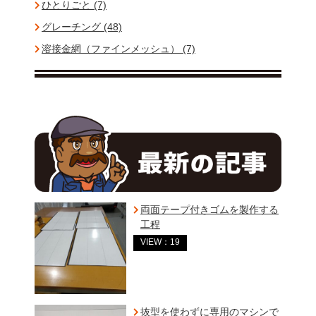
ひとりごと (7)
グレーチング (48)
溶接金網（ファインメッシュ） (7)
両面テープ付きゴムを製作する
工程
VIEW：19
抜型を使わずに専用のマシンで