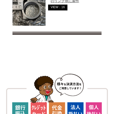
のリング状に製作
VIEW：16