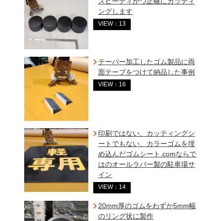
スピーディかつ正確にカッティ
ングします
VIEW：13
テーパー加工したゴム製品に両
面テープをつけて納品した事例
VIEW：16
印刷ではない、カッティングシ
ートでもない、カラーゴムを埋
め込んだゴムシート.comならで
はのオールラバー製の駐車場サ
イン
VIEW：14
20mm厚のゴムをわずか5mm幅
のリング状に製作