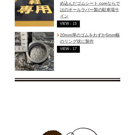
め込んだゴムシート.comならで
はのオールラバー製の駐車場サ
イン
VIEW：15
20mm厚のゴムをわずか5mm幅
のリング状に製作
VIEW：17