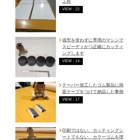
工程
VIEW：22
抜型を使わずに専用のマシンで
スピーディかつ正確にカッティ
ングします
VIEW：14
テーパー加工したゴム製品に両
面テープをつけて納品した事例
VIEW：17
印刷ではない、カッティングシ
ートでもない、カラーゴムを埋