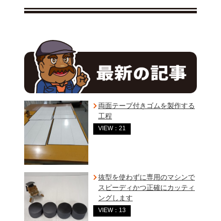
両面テープ付きゴムを製作する
工程
VIEW：21
抜型を使わずに専用のマシンで
スピーディかつ正確にカッティ
ングします
VIEW：13