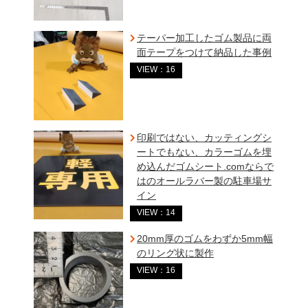
テーパー加工したゴム製品に両
面テープをつけて納品した事例
VIEW：16
印刷ではない、カッティングシ
ートでもない、カラーゴムを埋
め込んだゴムシート.comならで
はのオールラバー製の駐車場サ
イン
VIEW：14
20mm厚のゴムをわずか5mm幅
のリング状に製作
VIEW：16