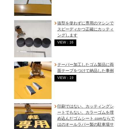
抜型を使わずに専用のマシンで
スピーディかつ正確にカッティ
ングします
VIEW：16
テーパー加工したゴム製品に両
面テープをつけて納品した事例
VIEW：19
印刷ではない、カッティングシ
ートでもない、カラーゴムを埋
め込んだゴムシート.comならで
はのオールラバー製の駐車場サ