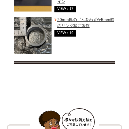
イン
VIEW：17
20mm厚のゴムをわずか5mm幅
のリング状に製作
VIEW：19