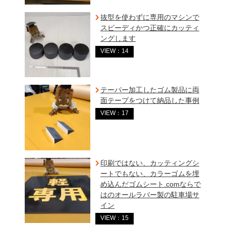
抜型を使わずに専用のマシンで
スピーディかつ正確にカッティ
ングします
VIEW：14
テーパー加工したゴム製品に両
面テープをつけて納品した事例
VIEW：17
印刷ではない、カッティングシ
ートでもない、カラーゴムを埋
め込んだゴムシート.comならで
はのオールラバー製の駐車場サ
イン
VIEW：15