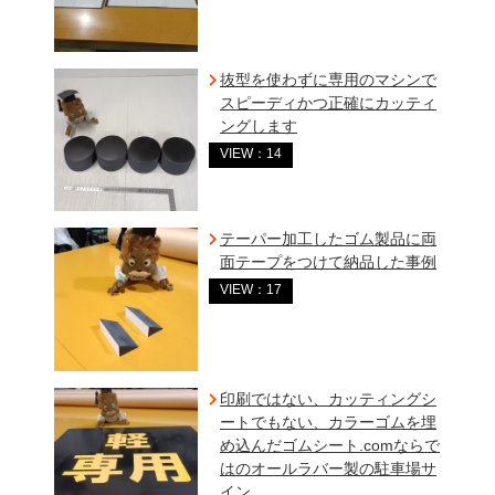
抜型を使わずに専用のマシンで
スピーディかつ正確にカッティ
ングします
VIEW：14
テーパー加工したゴム製品に両
面テープをつけて納品した事例
VIEW：17
印刷ではない、カッティングシ
ートでもない、カラーゴムを埋
め込んだゴムシート.comならで
はのオールラバー製の駐車場サ
イン