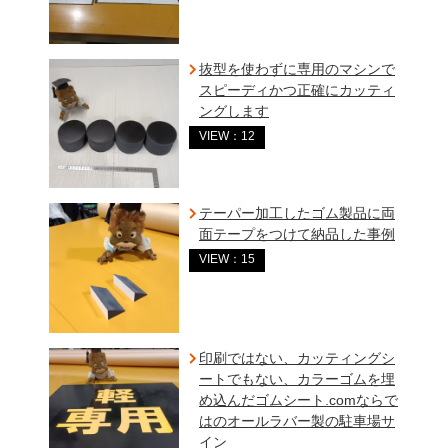
抜型を使わずに専用のマシンで
スピーディかつ正確にカッティ
ングします
VIEW：12
テーパー加工したゴム製品に両
面テープをつけて納品した事例
VIEW：15
印刷ではない、カッティングシ
ートでもない、カラーゴムを埋
め込んだゴムシート.comならで
はのオールラバー製の駐車場サ
イン