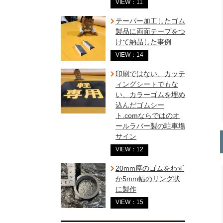
VIEW：11
テーパー加工したゴム
製品に両面テープをつ
けて納品した事例
VIEW：14
印刷ではない、カッテ
ィングシートでもな
い、カラーゴムを埋め
込んだゴムシー
ト.comならではのオ
ールラバー製の駐車場
サイン
VIEW：12
20mm厚のゴムをわず
か5mm幅のリング状
に製作
VIEW：15