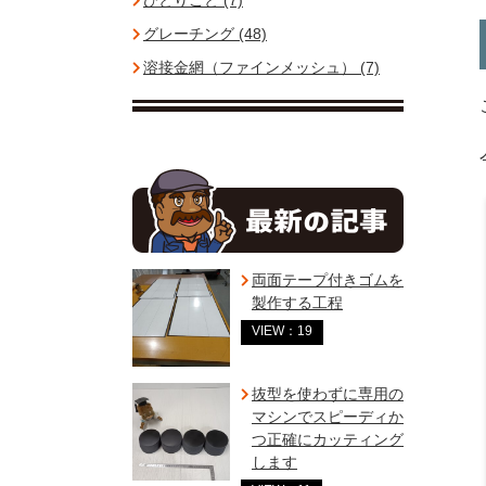
ひとりごと (7)
グレーチング (48)
溶接金網（ファインメッシュ） (7)
両面テープ付きゴムを
製作する工程
VIEW：19
抜型を使わずに専用の
マシンでスピーディか
つ正確にカッティング
します