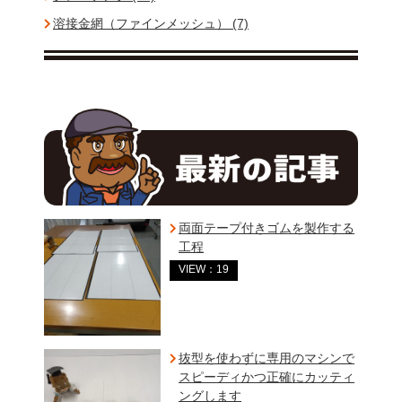
溶接金網（ファインメッシュ） (7)
両面テープ付きゴムを製作する
工程
VIEW：19
抜型を使わずに専用のマシンで
スピーディかつ正確にカッティ
ングします