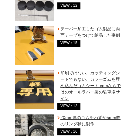
VIEW：12
テーパー加工したゴム製品に両
面テープをつけて納品した事例
VIEW：15
印刷ではない、カッティングシ
ートでもない、カラーゴムを埋
め込んだゴムシート.comならで
はのオールラバー製の駐車場サ
イン
VIEW：13
20mm厚のゴムをわずか5mm幅
のリング状に製作
VIEW：16