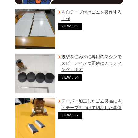
両面テープ付きゴムを製作する
工程
VIEW：22
抜型を使わずに専用のマシンで
スピーディかつ正確にカッティ
ングします
VIEW：14
テーパー加工したゴム製品に両
面テープをつけて納品した事例
VIEW：17