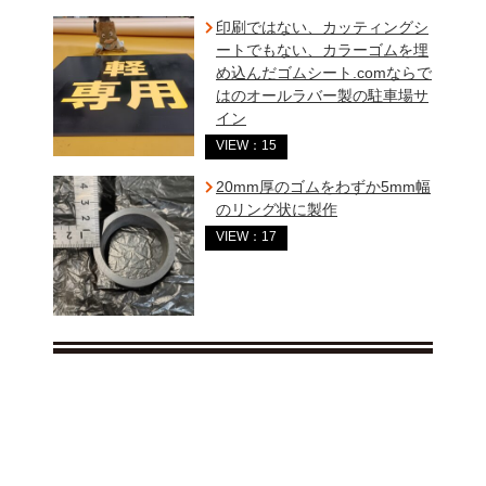
印刷ではない、カッティングシ
ートでもない、カラーゴムを埋
め込んだゴムシート.comならで
はのオールラバー製の駐車場サ
イン
VIEW：15
20mm厚のゴムをわずか5mm幅
のリング状に製作
VIEW：17