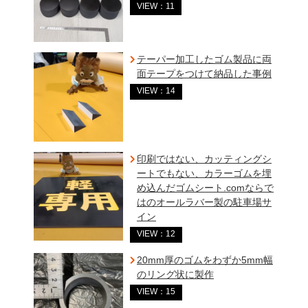
VIEW：11
テーパー加工したゴム製品に両
面テープをつけて納品した事例
VIEW：14
印刷ではない、カッティングシ
ートでもない、カラーゴムを埋
め込んだゴムシート.comならで
はのオールラバー製の駐車場サ
イン
VIEW：12
20mm厚のゴムをわずか5mm幅
のリング状に製作
VIEW：15