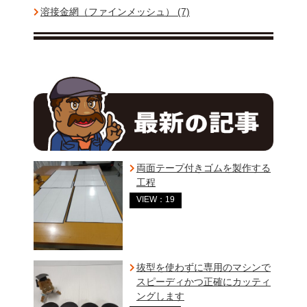
溶接金網（ファインメッシュ） (7)
両面テープ付きゴムを製作する
工程
VIEW：19
抜型を使わずに専用のマシンで
スピーディかつ正確にカッティ
ングします