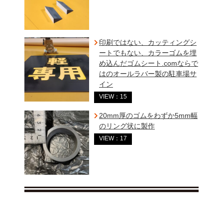
印刷ではない、カッティングシ
ートでもない、カラーゴムを埋
め込んだゴムシート.comならで
はのオールラバー製の駐車場サ
イン
VIEW：15
20mm厚のゴムをわずか5mm幅
のリング状に製作
VIEW：17