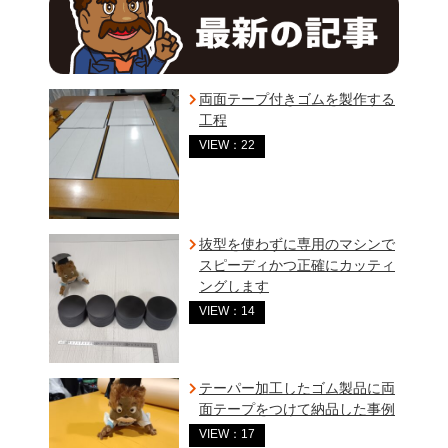
両面テープ付きゴムを製作する
工程
VIEW：22
抜型を使わずに専用のマシンで
スピーディかつ正確にカッティ
ングします
VIEW：14
テーパー加工したゴム製品に両
面テープをつけて納品した事例
VIEW：17